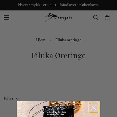
Hvert smykke er unikt – håndlavet i København.
Hjem
Filuka øreringe
Filuka Øreringe
Filter