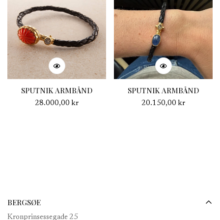
SPUTNIK ARMBÅND
SPUTNIK ARMBÅND
Normal
28.000,00 kr
Normal
20.150,00 kr
pris
pris
BERGSØE
Kronprinsessegade 25