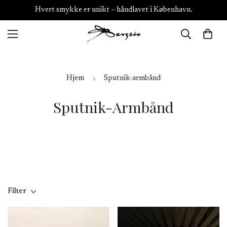
Hvert smykke er unikt – håndlavet i København.
Hjem
Sputnik-armbånd
Sputnik-Armbånd
Filter