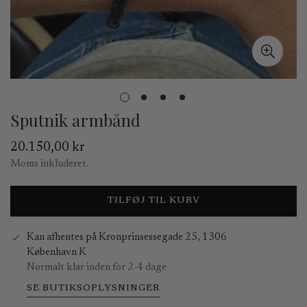
Sputnik armbånd
Normal
20.150,00 kr
pris
Moms inkluderet.
TILFØJ TIL KURV
Kan afhentes på
Kronprinsessegade 25, 1306
København K
Normalt klar inden for 2-4 dage
SE BUTIKSOPLYSNINGER