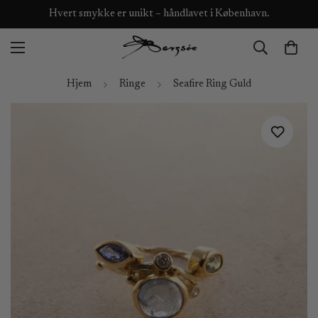
Hvert smykke er unikt – håndlavet i København.
Hjem
Ringe
Seafire Ring Guld