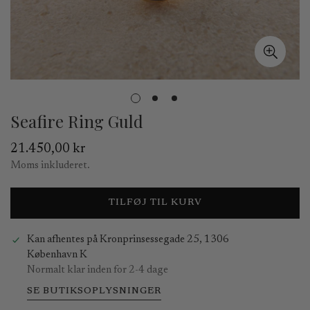
Seafire Ring Guld
Normal
21.450,00 kr
pris
Moms inkluderet.
TILFØJ TIL KURV
Kan afhentes på
Kronprinsessegade 25, 1306
København K
Normalt klar inden for 2-4 dage
SE BUTIKSOPLYSNINGER