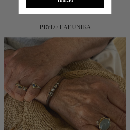
returforsendelsesomkostningerne fra andre lande.
PRYDET AF UNIKA