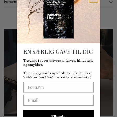
Forsendelse og returnering
Du kan bestille online 24 timer i døgnet. Vi behandler ordrer
mandag - torsdag kl. 9:00 - 15:00 og fredag ​​kl. 9:00 - 14:30.
Ordrer afgivet uden for dette tidsrum vil blive behandlet den
følgende hverdag.
Kan afhentes i Kronprinsessegade 25, 1306 København K -
Normalt klar på 2-4 dage.
EN SÆRLIG GAVE TIL DIG
Du kan forvente at modtage din ordre inden for 3-8 hverdage. Da
vi ikke kan garantere lokale leveringsbetingelser, kan vi ikke
Træd ind i vores univers af farver, håndværk
og smykker.
præcist angive, hvornår varen vil blive leveret.
Tilmeld dig vores nyhedsbrev - og modtag
Du har ret til at fortryde købet inden for 14 dage efter
'
Boblerne i bækken'
med dit første
onlinekøb
.
leveringsdatoen.
First Name
Fortrydelsesretten kan udøves uden angivelse af nogen særlig
grund ved at sende os en e-mail på
mail@bergsoe.dk
.
Email
Bemærk venligst, at returforsendelse er gratis inden for
Danmark, mens kunder er ansvarlige for
Tilmeld