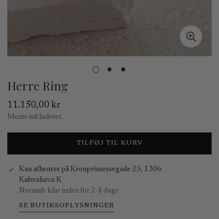
Herre Ring
Normal
11.150,00 kr
pris
Moms inkluderet.
TILFØJ TIL KURV
Kan afhentes på
Kronprinsessegade 25, 1306
København K
Normalt klar inden for 2-4 dage
SE BUTIKSOPLYSNINGER