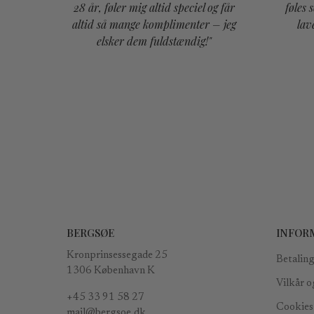
or en
28 år, føler mig altid speciel og får
føles 
. Vi
altid så mange komplimenter – jeg
lav
ybt
elsker dem fuldstændig!"
BERGSØE
INFOR
Kronprinsessegade 25
Betaling
1306 København K
Vilkår o
+45 33 91 58 27
Cookies 
mail@bergsoe.dk