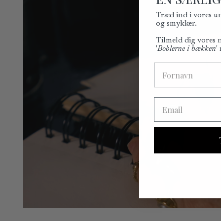
Træd ind i vores u
og smykker.
Tilmeld dig vores
'
Boblerne i bækken
'
Fornavn
Email