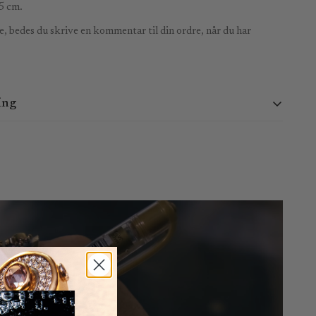
5 cm.
, bedes du skrive en kommentar til din ordre, når du har
ing
 i døgnet. Vi behandler ordrer mandag - torsdag kl. 9:00 -
30. Ordrer afgivet uden for dette tidsrum vil blive behandlet
ade 25, 1306 København K - Normalt klar på 2-4 dage.
 ordre inden for 3-8 hverdage. Da vi ikke kan garantere lokale
e præcist angive, hvornår varen vil blive leveret.
t inden for 14 dage efter leveringsdatoen.
uden angivelse af nogen særlig grund ved at sende os en e-mail