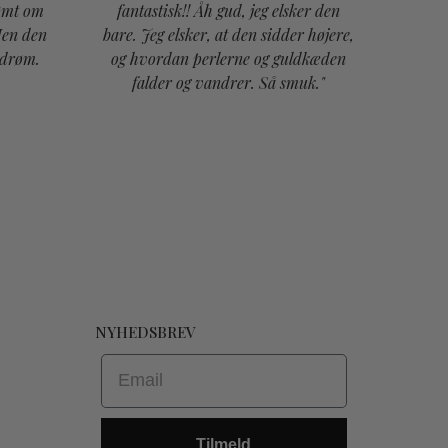
"Bed
rømt om
fantastisk!! Åh gud, jeg elsker den
pre
Men den
bare. Jeg elsker, at den sidder højere,
vores
 drøm.
og hvordan perlerne og guldkæden
falder og vandrer. Så smuk."
NYHEDSBREV
Email
Tilmeld