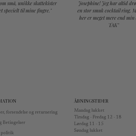
som små, unikke skattekister
Josephine! Jeg har altid d
et specielt til mine fingre."
en stor smuk cocktail ring. 
her er meget mere end min
TAK"
MATION
ÅBNINGSTIDER
Mandag lukket
er, forsendelse og returnering
Tirsdag - Fredag ​​12 - 18
g Betingelser
Lørdag 11 - 15
Søndag lukket
politik