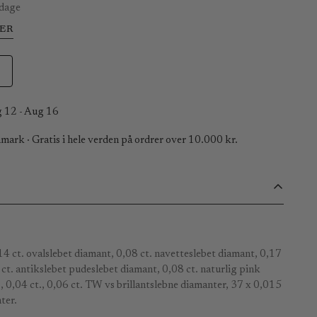
 dage
ER
 12 - Aug 16
mark · Gratis i hele verden på ordrer over 10.000 kr.
4 ct. ovalslebet diamant, 0,08 ct. navetteslebet diamant, 0,17
8 ct. antikslebet pudeslebet diamant, 0,08 ct. naturlig pink
, 0,04 ct., 0,06 ct. TW vs brillantslebne diamanter, 37 x 0,015
ter.