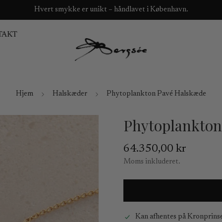
Hvert smykke er unikt – håndlavet i København.
TAKT
Hjem
Halskæder
Phytoplankton Pavé Halskæde
Phytoplankton
Normal
64.350,00 kr
pris
Moms inkluderet.
Kan afhentes på
Kronprins