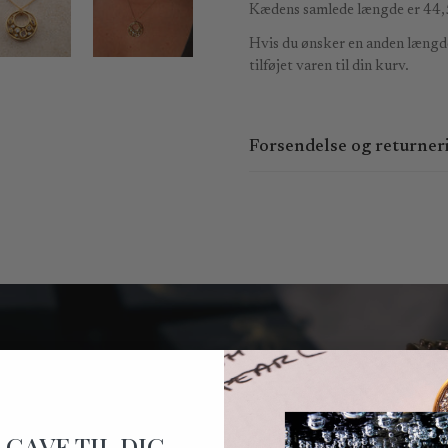
Kædens samlede længde er 44,
Hvis du ønsker en anden længde
tilføjet varen til din kurv.
Forsendelse og returner
Du kan bestille online 24 timer
15:00 og fredag ​​kl. 9:00 - 14:
den følgende hverdag.
Kan afhentes i Kronprinsesseg
Du kan forvente at modtage din
leveringsbetingelser, kan vi ikk
Du har ret til at fortryde købe
Fortrydelsesretten kan udøves 
på
mail@bergsoe.dk
.
 GAVE TIL DIG