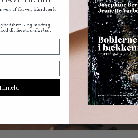
Bemærk venligst, at returforse
nivers af farver, håndværk
for returforsendelsesomkostnin
 nyhedsbrev - og modtag
 med dit første
onlinekøb
.
Tilmeld