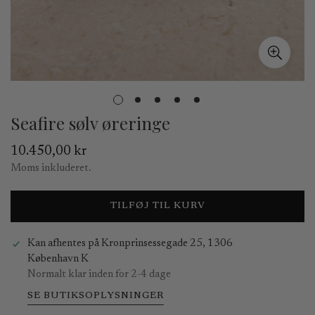
Seafire sølv øreringe
Normal
10.450,00 kr
pris
Moms inkluderet.
TILFØJ TIL KURV
Kan afhentes på
Kronprinsessegade 25, 1306
København K
Normalt klar inden for 2-4 dage
SE BUTIKSOPLYSNINGER