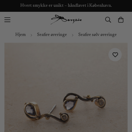
Hvert smykke er unikt – håndlavet i København.
Hjem
Seafire øreringe
Seafire sølv øreringe