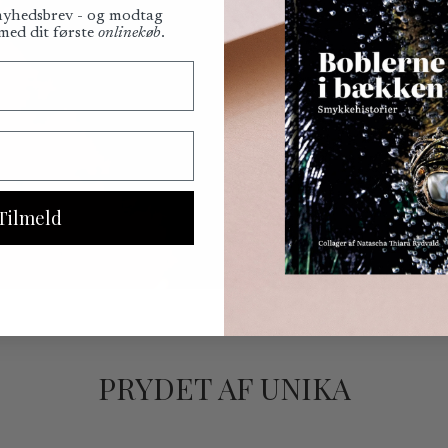
 nyhedsbrev - og modtag
 med dit første
onlinekøb
.
Tilmeld
PRYDET AF UNIKA