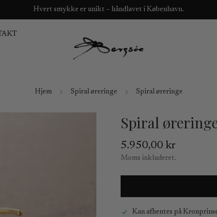
Hvert smykke er unikt – håndlavet i København.
TAKT
Hjem
Spiral øreringe
Spiral øreringe
Spiral ørering
Normal
5.950,00 kr
pris
Moms inkluderet.
Kan afhentes på
Kronprins