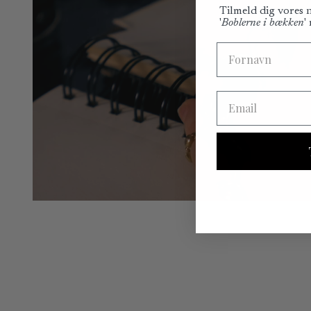
Tilmeld dig vores
'
Boblerne i bækken
'
Fornavn
Email