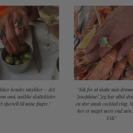
elsker hendes smykker – det
"Tak for at skabe min drøm
som små, unikke skattekister
Josephine! Jeg har altid d
et specielt til mine fingre."
en stor smuk cocktail ring. 
her er meget mere end min
TAK"