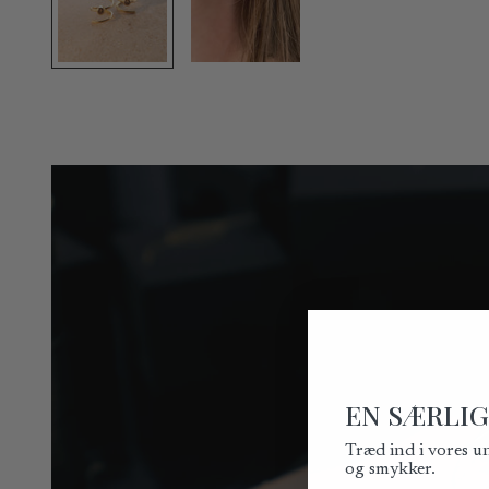
EN SÆRLIG
Træd ind i vores u
og smykker.