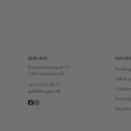
BERGSØE
INFOR
Kronprinsessegade 25
Betaling
1306 København K
Vilkår o
+45 33 91 58 27
Cookies 
mail@bergsoe.dk
Fortroli
Smykkep