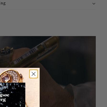
ing
 i døgnet. Vi behandler ordrer mandag - torsdag kl. 9:00 -
30. Ordrer afgivet uden for dette tidsrum vil blive behandlet
ade 25, 1306 København K - Normalt klar på 2-4 dage.
 ordre inden for 3-8 hverdage. Da vi ikke kan garantere lokale
e præcist angive, hvornår varen vil blive leveret.
t inden for 14 dage efter leveringsdatoen.
uden angivelse af nogen særlig grund ved at sende os en e-mail
ndelse er gratis inden for Danmark, mens kunder er ansvarlige
gerne fra andre lande.