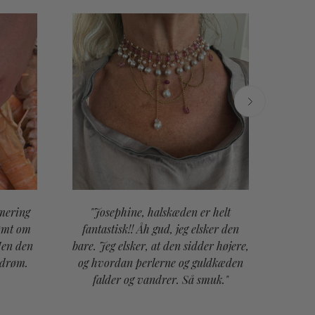
mering
"Josephine, halskæden er helt
"Bed
rømt om
fantastisk!! Åh gud, jeg elsker den
pre
Men den
bare. Jeg elsker, at den sidder højere,
vores
 drøm.
og hvordan perlerne og guldkæden
falder og vandrer. Så smuk."