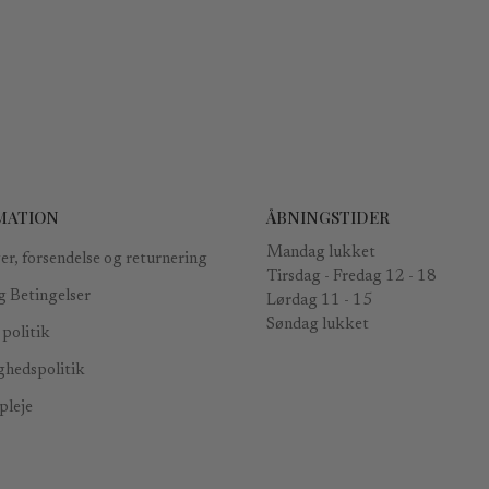
MATION
ÅBNINGSTIDER
Mandag lukket
er, forsendelse og returnering
Tirsdag - Fredag ​​12 - 18
g Betingelser
Lørdag 11 - 15
Søndag lukket
politik
ghedspolitik
leje