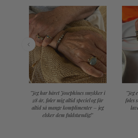
"Jeg har båret Josephines smykker i
"Jeg 
or en
28 år, føler mig altid speciel og får
føles 
. Vi
altid så mange komplimenter – jeg
lav
ybt
elsker dem fuldstændig!"