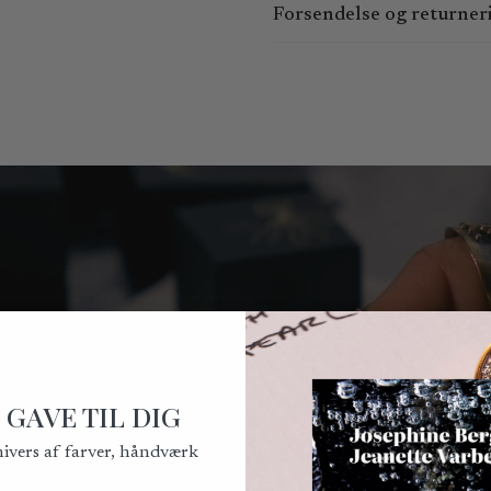
Forsendelse og returner
Du kan bestille online 24 timer
15:00 og fredag ​​kl. 9:00 - 14:
den følgende hverdag.
Kan afhentes i Kronprinsesseg
Du kan forvente at modtage din
leveringsbetingelser, kan vi ikk
Du har ret til at fortryde købe
Fortrydelsesretten kan udøves 
på
mail@bergsoe.dk
.
Bemærk venligst, at returforse
for returforsendelsesomkostnin
 GAVE TIL DIG
nivers af farver, håndværk