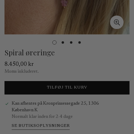
Spiral øreringe
Normal
8.450,00 kr
pris
Moms inkluderet.
TILFØJ TIL KURV
Kan afhentes på
Kronprinsessegade 25, 1306
København K
Normalt klar inden for 2-4 dage
SE BUTIKSOPLYSNINGER