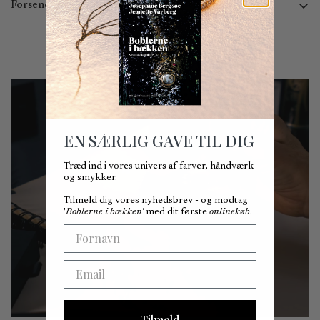
Forsendelse og returnering
Du kan bestille online 24 timer i døgnet. Vi behandler ordrer
mandag - torsdag kl. 9:00 - 15:00 og fredag ​​kl. 9:00 - 14:30.
Ordrer afgivet uden for dette tidsrum vil blive behandlet den
følgende hverdag.
Kan afhentes i Kronprinsessegade 25, 1306 København K -
Normalt klar på 2-4 dage.
EN SÆRLIG GAVE TIL DIG
Du kan forvente at modtage din ordre inden for 3-8 hverdage. Da
vi ikke kan garantere lokale leveringsbetingelser, kan vi ikke
Træd ind i vores univers af farver, håndværk
og smykker.
præcist angive, hvornår varen vil blive leveret.
Tilmeld dig vores nyhedsbrev - og modtag
Du har ret til at fortryde købet inden for 14 dage efter
'
Boblerne i bækken'
med dit første
onlinekøb
.
leveringsdatoen.
First Name
Fortrydelsesretten kan udøves uden angivelse af nogen særlig
grund ved at sende os en e-mail på
mail@bergsoe.dk
.
Email
Bemærk venligst, at returforsendelse er gratis inden for
Danmark, mens kunder er ansvarlige for
Tilmeld