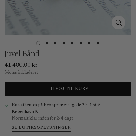
Juvel Bånd
Normal
41.400,00 kr
pris
Moms inkluderet.
TILFØJ TIL KURV
Kan afhentes på
Kronprinsessegade 25, 1306
København K
Normalt klar inden for 2-4 dage
SE BUTIKSOPLYSNINGER