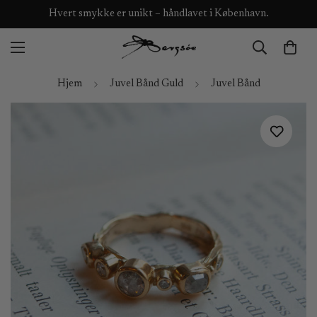
Hvert smykke er unikt – håndlavet i København.
Hjem
Juvel Bånd Guld
Juvel Bånd