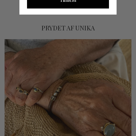
returforsendelsesomkostningerne fra andre lande.
PRYDET AF UNIKA