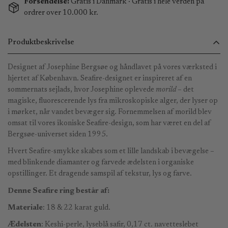
Forsendelse:
Gratis i Danmark · Gratis i hele verden på
ordrer over 10.000 kr.
Produktbeskrivelse
Designet af Josephine Bergsøe og håndlavet på vores værksted i
hjertet af København.
Seafire-designet er inspireret af en
sommernats sejlads, hvor Josephine oplevede
morild
– det
magiske, fluorescerende lys fra mikroskopiske alger, der lyser op
i mørket, når vandet bevæger sig. Fornemmelsen af morild blev
omsat til vores ikoniske Seafire-design, som har været en del af
Bergsøe-universet siden 1995.
Hvert Seafire-smykke skabes som et lille landskab i bevægelse –
med blinkende diamanter og farvede ædelsten i organiske
opstillinger. Et dragende samspil af tekstur, lys og farve.
Denne Seafire ring består af:
Materiale
: 18 & 22 karat guld.
Ædelsten
:
Keshi-perle, lyseblå safir, 0,17 ct. navetteslebet