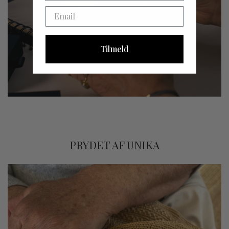
Email
Du har ret til at fortryde købet inden for 14 dage efter
leveringsdatoen.
Fortrydelsesretten kan udøves uden angivelse af nogen særlig
Tilmeld
grund ved at sende os en e-mail på
mail@bergsoe.dk
.
Bemærk venligst, at returforsendelse er gratis inden for
Danmark, mens kunder er ansvarlige for
returforsendelsesomkostningerne fra andre lande.
PRYDET AF UNIKA