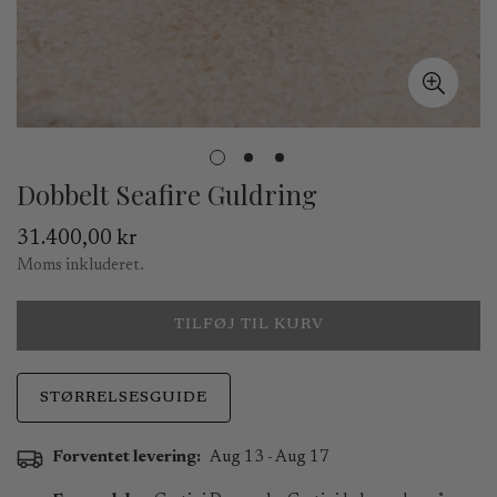
Dobbelt Seafire Guldring
Normal
31.400,00 kr
pris
Moms inkluderet.
TILFØJ TIL KURV
STØRRELSESGUIDE
Forventet levering:
Aug 13 - Aug 17