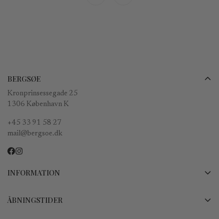
BERGSØE
Kronprinsessegade 25
1306 København K
+45 33 91 58 27
mail@bergsoe.dk
INFORMATION
Betalinger, forsendelse og returnering
ÅBNINGSTIDER
Vilkår og Betingelser
Mandag lukket