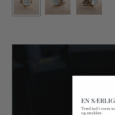
EN SÆRLIG
Træd ind i vores u
og smykker.