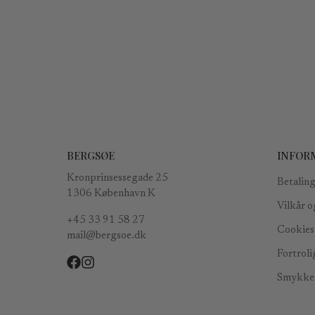
BERGSØE
INFOR
Kronprinsessegade 25
Betaling
1306 København K
Vilkår o
+45 33 91 58 27
Cookies 
mail@bergsoe.dk
Fortroli
Smykkep