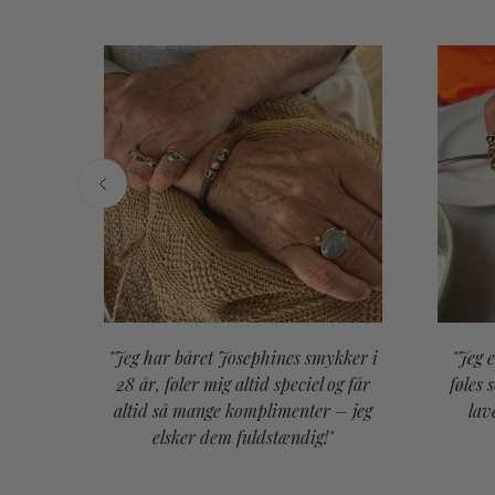
"Jeg har båret Josephines smykker i
"Jeg 
or en
28 år, føler mig altid speciel og får
føles 
. Vi
altid så mange komplimenter – jeg
lav
ybt
elsker dem fuldstændig!"