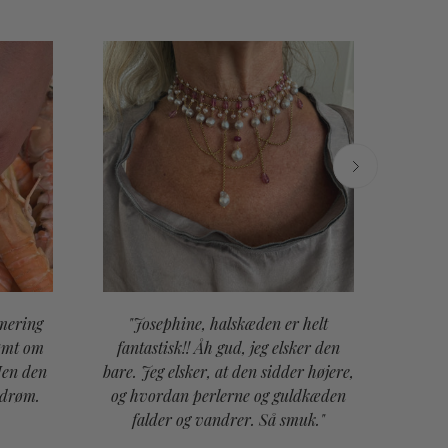
mering
"Josephine, halskæden er helt
"Bed
rømt om
fantastisk!! Åh gud, jeg elsker den
pre
Men den
bare. Jeg elsker, at den sidder højere,
vores
 drøm.
og hvordan perlerne og guldkæden
falder og vandrer. Så smuk."