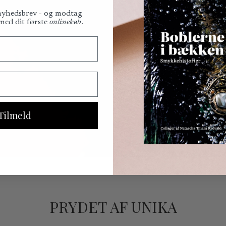
 nyhedsbrev - og modtag
 med dit første
onlinekøb
.
Tilmeld
PRYDET AF UNIKA