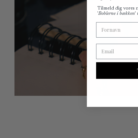
Tilmeld dig vores
'
Boblerne i bækken
'
Fornavn
Email