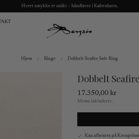
Hvert smykke er unikt – håndlavet i København.
TAKT
Hjem
Ringe
Dobbelt Seafire Sølv Ring
Dobbelt Seafir
Normal
17.350,00 kr
pris
Moms inkluderet.
Kan afhentes på
Kronprins