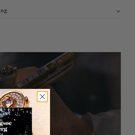
ing
 i døgnet. Vi behandler ordrer mandag - torsdag kl. 9:00 -
30. Ordrer afgivet uden for dette tidsrum vil blive behandlet
ade 25, 1306 København K - Normalt klar på 2-4 dage.
 ordre inden for 3-8 hverdage. Da vi ikke kan garantere lokale
e præcist angive, hvornår varen vil blive leveret.
t inden for 14 dage efter leveringsdatoen.
uden angivelse af nogen særlig grund ved at sende os en e-mail
ndelse er gratis inden for Danmark, mens kunder er ansvarlige
gerne fra andre lande.