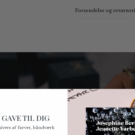
Forsendelse og returner
Du kan bestille online 24 timer
15:00 og fredag ​​kl. 9:00 - 14:
den følgende hverdag.
Kan afhentes i Kronprinsesseg
Du kan forvente at modtage din
leveringsbetingelser, kan vi ikk
Du har ret til at fortryde købe
Fortrydelsesretten kan udøves 
på
mail@bergsoe.dk
.
Bemærk venligst, at returforse
for returforsendelsesomkostnin
 GAVE TIL DIG
nivers af farver, håndværk