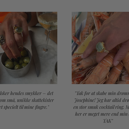
elsker hendes smykker – det
"Tak for at skabe min drøm
som små, unikke skattekister
Josephine! Jeg har altid d
et specielt til mine fingre."
en stor smuk cocktail ring. 
her er meget mere end min
TAK"