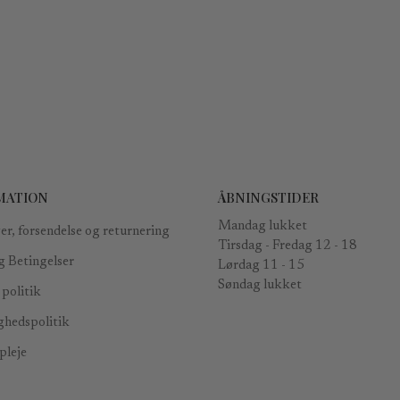
MATION
ÅBNINGSTIDER
Mandag lukket
er, forsendelse og returnering
Tirsdag - Fredag ​​12 - 18
g Betingelser
Lørdag 11 - 15
Søndag lukket
politik
ghedspolitik
leje