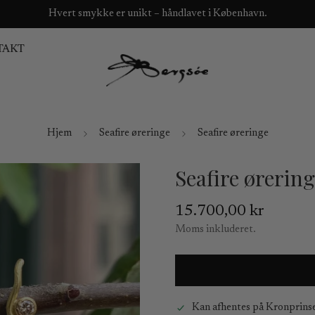
Hvert smykke er unikt – håndlavet i København.
TAKT
Hjem
Seafire øreringe
Seafire øreringe
Seafire ørerin
Normal
15.700,00 kr
pris
Moms inkluderet.
Kan afhentes på
Kronprins