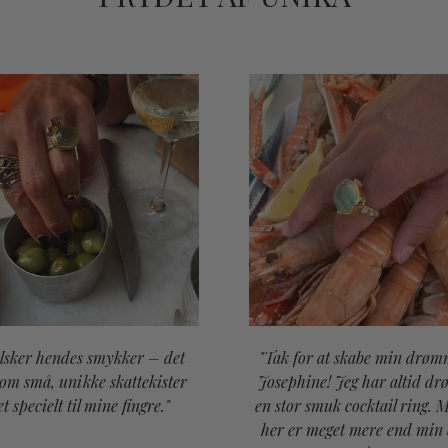
elsker hendes smykker – det
"Tak for at skabe min drøm
som små, unikke skattekister
Josephine! Jeg har altid d
et specielt til mine fingre."
en stor smuk cocktail ring. 
her er meget mere end min