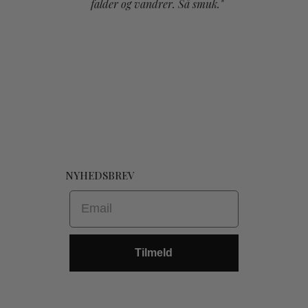
falder og vandrer. Så smuk."
NYHEDSBREV
Email
Tilmeld