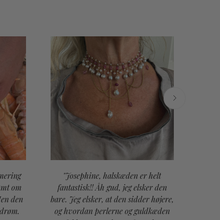
mering
"Josephine, halskæden er helt
"Bed
rømt om
fantastisk!! Åh gud, jeg elsker den
pre
Men den
bare. Jeg elsker, at den sidder højere,
vores
 drøm.
og hvordan perlerne og guldkæden