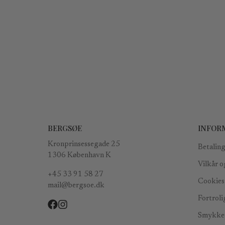
BERGSØE
INFOR
Kronprinsessegade 25
Betaling
1306 København K
Vilkår o
+45 33 91 58 27
Cookies 
mail@bergsoe.dk
Fortroli
Smykkep