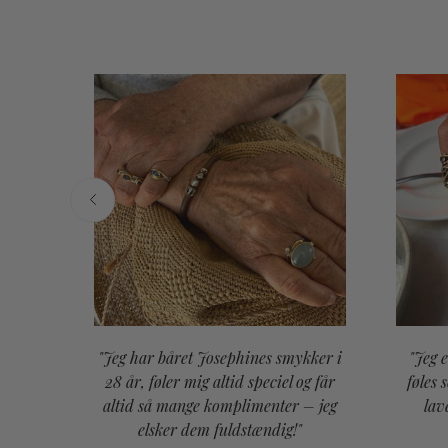
"Jeg har båret Josephines smykker i
"Jeg 
or en
28 år, føler mig altid speciel og får
føles 
. Vi
altid så mange komplimenter – jeg
lav
ybt
elsker dem fuldstændig!"