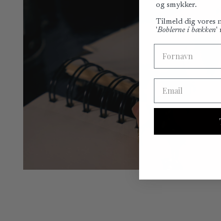
og smykker.
Tilmeld dig vores
'
Boblerne i bækken
'
Fornavn
Email