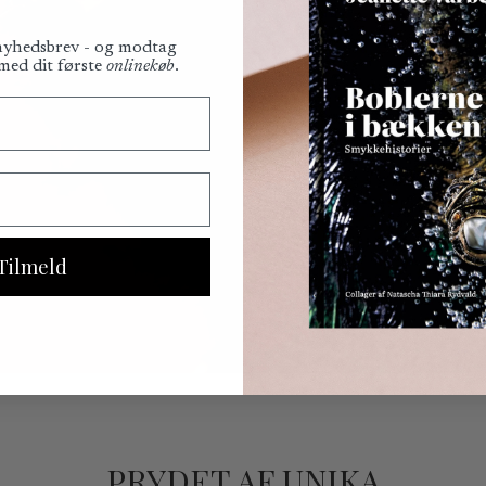
 nyhedsbrev - og modtag
 med dit første
onlinekøb
.
Tilmeld
PRYDET AF UNIKA