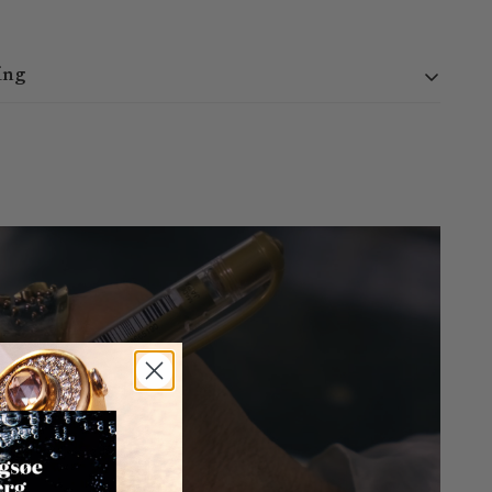
ing
 i døgnet. Vi behandler ordrer mandag - torsdag kl. 9:00 -
30. Ordrer afgivet uden for dette tidsrum vil blive behandlet
ade 25, 1306 København K - Normalt klar på 2-4 dage.
 ordre inden for 3-8 hverdage. Da vi ikke kan garantere lokale
e præcist angive, hvornår varen vil blive leveret.
t inden for 14 dage efter leveringsdatoen.
uden angivelse af nogen særlig grund ved at sende os en e-mail
ndelse er gratis inden for Danmark, mens kunder er ansvarlige
gerne fra andre lande.