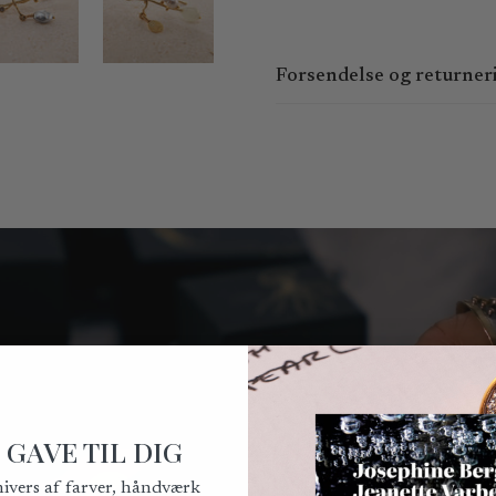
Forsendelse og returner
Du kan bestille online 24 timer
15:00 og fredag ​​kl. 9:00 - 14:
den følgende hverdag.
Kan afhentes i Kronprinsesseg
Du kan forvente at modtage din
leveringsbetingelser, kan vi ikk
Du har ret til at fortryde købe
Fortrydelsesretten kan udøves 
på
mail@bergsoe.dk
.
Bemærk venligst, at returforse
 GAVE TIL DIG
for returforsendelsesomkostnin
nivers af farver, håndværk