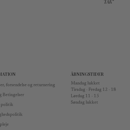
TAK"
MATION
ÅBNINGSTIDER
Mandag lukket
er, forsendelse og returnering
Tirsdag - Fredag ​​12 - 18
g Betingelser
Lørdag 11 - 15
Søndag lukket
politik
ghedspolitik
leje