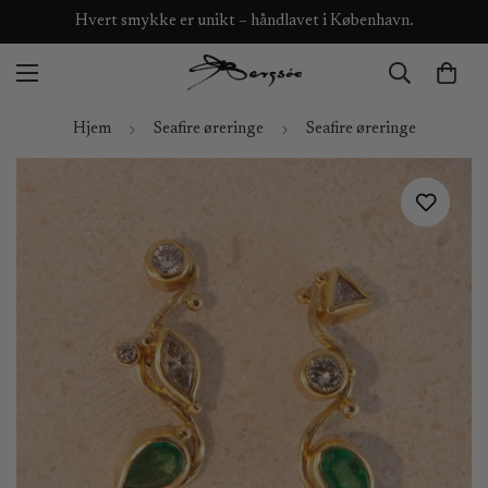
Hvert smykke er unikt – håndlavet i København.
Hjem
Seafire øreringe
Seafire øreringe