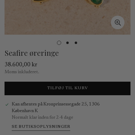
Seafire øreringe
Normal
38.600,00 kr
pris
Moms inkluderet.
TILFØJ TIL KURV
Kan afhentes på
Kronprinsessegade 25, 1306
København K
Normalt klar inden for 2-4 dage
SE BUTIKSOPLYSNINGER