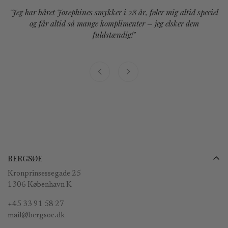
"Jeg har båret Josephines smykker i 28 år, føler mig altid speciel
og får altid så mange komplimenter – jeg elsker dem
fuldstændig!"
BERGSØE
Kronprinsessegade 25
1306 København K
+45 33 91 58 27
mail@bergsoe.dk