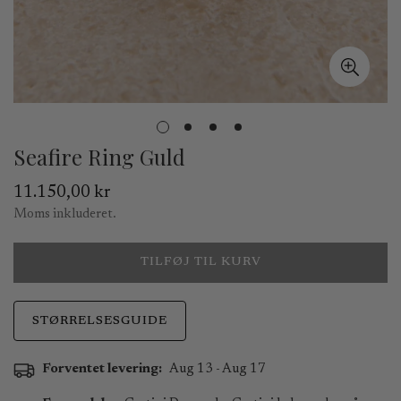
Seafire Ring Guld
Normal
11.150,00 kr
pris
Moms inkluderet.
TILFØJ TIL KURV
STØRRELSESGUIDE
Forventet levering:
Aug 13 - Aug 17