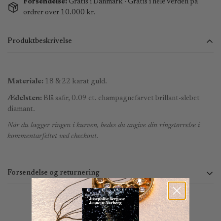
Forsendelse:
Gratis i Danmark · Gratis i hele verden på
ordrer over 10.000 kr.
Produktbeskrivelse
Materiale:
18 & 22 karat guld.
Ædelsten:
Blå safir, 0.09 ct. champagnefarvet brillant-slebet
diamant.
Når du lægger ringen i kurven, bedes du angive din ringstørrelse i
kommentarfeltet ved checkout.
Forsendelse og returnering
Du kan bestille online 24 timer i døgnet. Vi behandler ordrer
mandag - torsdag kl. 9:00 - 15:00 og fredag ​​kl. 9:00 - 14:30.
Ordrer afgivet uden for dette tidsrum vil blive behandlet den