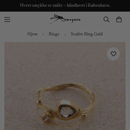
Hvert smykke er unikt – håndlavet i København.
Hjem
Ringe
Seafire Ring Guld