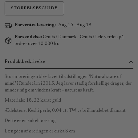
STØRRELSESGUIDE
Forventet levering:
Aug 15 - Aug 19
Forsendelse:
Gratis i Danmark · Gratis i hele verden på
ordrer over 10.000 kr.
Produktbeskrivelse
Storm-øreringen blev lavet til udstillingen "Natural state of
mind" i Rundetårn i 2015. Jeg laver stadig forskellige drager, der
minder mig om vindens kraft - naturens kraft.
Materiale: 18, 22 karat guld
Ædelstene:
Keshi perle, 0.04 ct. TW vs brillantslebet diamant
Dette er en enkelt ørering
Længden af øreringen er cirka 8 cm