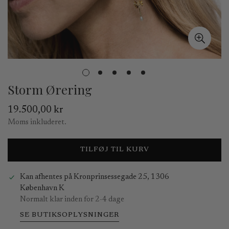
Storm Ørering
Normal
19.500,00 kr
pris
Moms inkluderet.
TILFØJ TIL KURV
Kan afhentes på
Kronprinsessegade 25, 1306
København K
Normalt klar inden for 2-4 dage
SE BUTIKSOPLYSNINGER