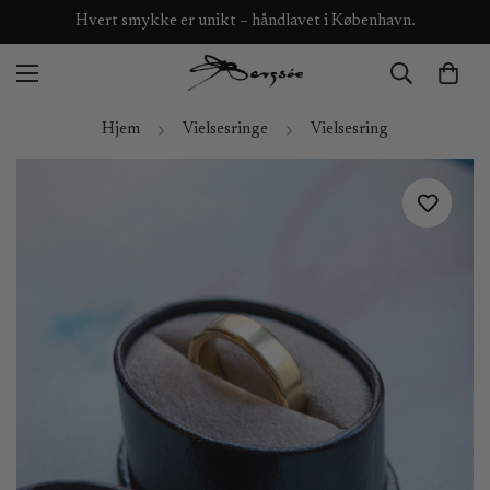
Hvert smykke er unikt – håndlavet i København.
Hjem
Vielsesringe
Vielsesring