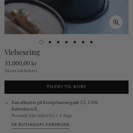
Vielsesring
Normal
31.000,00 kr
pris
Moms inkluderet.
TILFØJ TIL KURV
Kan afhentes på
Kronprinsessegade 25, 1306
København K
Normalt klar inden for 2-4 dage
SE BUTIKSOPLYSNINGER